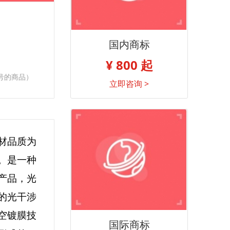
国内商标
¥ 800 起
号的商品）
立即咨询 >
材品质为
。是一种
产品，光
的光干涉
空镀膜技
国际商标