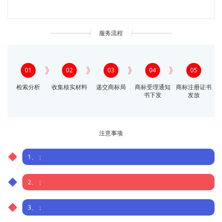
服务流程
01
02
03
04
05
检索分析
收集核实材料
递交商标局
商标受理通知
商标注册证书
书下发
发放
注意事项
1、；
2、；
3、；