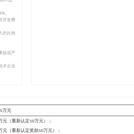
3%。
究开发费
入的比例
事故或严
技术企业
万元
5
万元（
万元）；
重新认定
10
万元
（
奖励
万元）；
重新认定
10