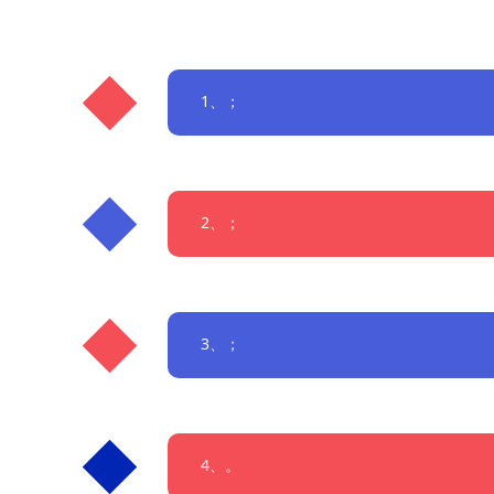
1、；
2、；
3、；
4、。