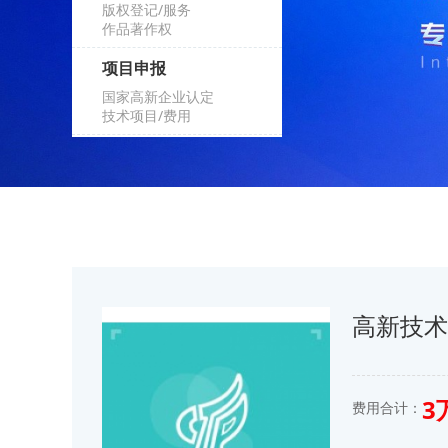
版权登记/服务
作品著作权
项目申报
国家高新企业认定
技术项目/费用
高新技
3
费用合计：