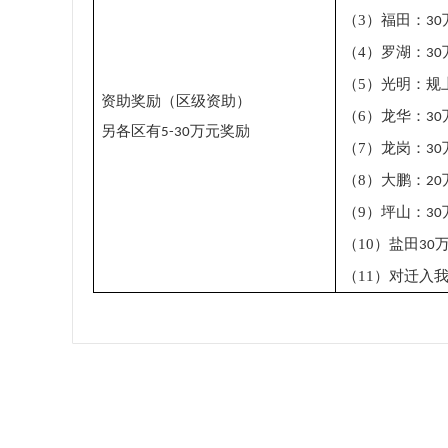
（
3
）
：
福田
30
（
4
）
罗湖：
30
（
5
）
光明：规
资助奖励（区级资助）
（
6
）
龙华：
30
万元奖励
另各区有
5-30
（
7
）
龙岗：
30
（
8
）
大鹏：
20
（
9
）
坪山：
30
（
10
）
盐田
30
（
11
）
对迁入