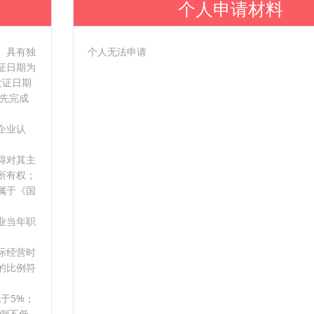
个人申请材料
、具有独
个人无法申请
证日期为
发证日期
须先完成
企业认
得对其主
所有权；
属于《国
业当年职
际经营时
的比例符
低于5%；
比例不低