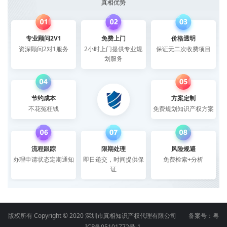
真相优势
专业顾问2V1
免费上门
价格透明
资深顾问2对1服务
2小时上门提供专业规
保证无二次收费项目
划服务
节约成本
方案定制
不花冤枉钱
免费规划知识产权方案
流程跟踪
限期处理
风险规避
办理申请状态定期通知
即日递交，时间提供保
免费检索+分析
证
版权所有 Copyright © 2020 深圳市真相知识产权代理有限公司 备案号：
粤
ICP备05101772号-1