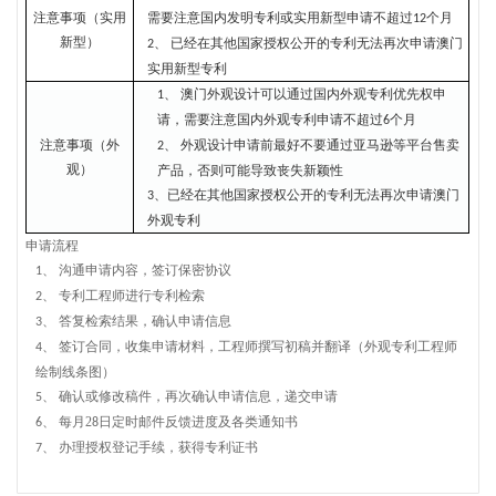
注意事项（实用
需要注意国内发明专利或实用新型申请不超过
个月
1
2
新型）
已经在其他国家授权公开的专利无法再次申请澳门
2、
实用新型专利
澳门外观设计可以通过国内外观专利优先权申
1、
请，需要注意国内外观专利申请不超过
个月
6
注意事项（外
外观设计申请前最好不要通过亚马逊等平台售卖
2、
观）
产品，否则可能导致丧失新颖性
、已经在其他国家授权公开的专利无法再次申请澳门
3
外观专利
申请流程
沟通申请内容，签订保密协议
1、
专利工程师进行专利检索
2、
答复检索结果，确认申请信息
3、
签订合同，收集申请材料，工程师撰写初稿并翻译（外观专利工程师
4、
绘制线条图）
确认或修改稿件，再次确认申请信息，递交申请
5、
每月
2
日定时邮件反馈进度及各类通知书
6、
8
办理授权登记手续，获得专利证书
7、