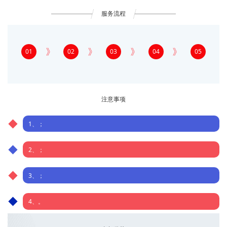
服务流程
01
02
03
04
05
注意事项
1、；
2、；
3、；
4、。