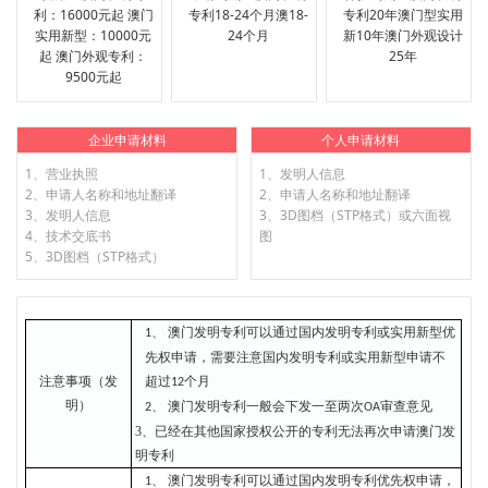
利：16000元起 澳门
专利18-24个月澳18-
专利20年澳门型实用
实用新型：10000元
24个月
新10年澳门外观设计
起 澳门外观专利：
25年
9500元起
企业申请材料
个人申请材料
1、营业执照
1、发明人信息
2、申请人名称和地址翻译
2、申请人名称和地址翻译
3、发明人信息
3、3D图档（STP格式）或六面视
4、技术交底书
图
5、3D图档（STP格式）
澳门发明专利可以通过国内发明专利或实用新型优
1、
先权申请，需要注意国内发明专利或实用新型申请不
注意事项（发
超过
个月
1
2
明）
澳门发明专利一般会下发一至两次
审查意见
2、
O
A
3
、已经在其他国家授权公开的专利无法再次申请澳门发
明专利
澳门发明专利可以通过国内发明专利优先权申请，
1、