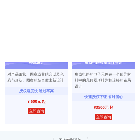
对产品、方法或其改进提出的新的
对产品的形状、结构或其结合做提
技术方案
出的适用于实用的新技术方案
技术要求高 价值更大
实用性强 授权周期短
¥ 5000元 起
¥ 2000元 起
立即咨询
立即咨询
外观设计
集成电路布图设计登记
对产品形状、图案或其结合以及色
集成电路的电子元件在一个传导材
彩与形状、图案的结合做出新设计
料中的几何图形排列和连接的布局
设计
授权速度快 通过率高
快速授权下证 省时省心
¥ 600元 起
¥3500元 起
立即咨询
立即咨询
国内专利其他