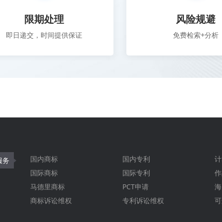
限期处理
风险规避
即日递交，时间提供保证
免费检索+分析
国内商标
国内专利
计
服务
国际商标
国际专利
作
马德里商标
PCT申请
海
商标诉讼维权
专利诉讼维权
可