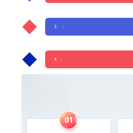
3、；
4、。