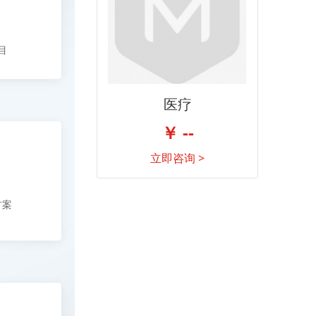
目
医疗
￥ --
立即咨询 >
方案