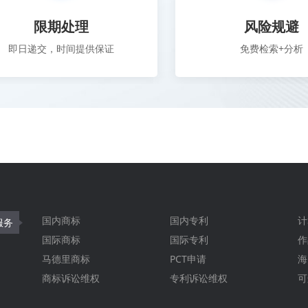
限期处理
风险规避
即日递交，时间提供保证
免费检索+分析
国内商标
国内专利
计
服务
国际商标
国际专利
作
马德里商标
PCT申请
海
商标诉讼维权
专利诉讼维权
可