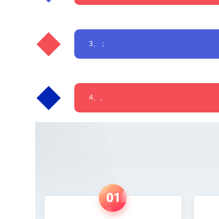
3、；
4、。