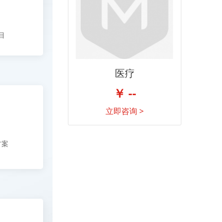
目
医疗
￥ --
立即咨询 >
方案