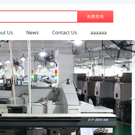
免费查询
ut Us
News
Contact Us
aaaaaa