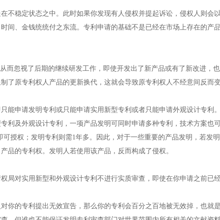
不稳定状态之中。此时如果你发现有人侵权并提起诉讼，侵权人则会以
间、金钱统统付之东流。专利申请的基础不是已经在市场上存在的产品
从而忽视了后期的继续研发工作，即使开发出了新产品或有了新改进，也
了原专利权人产品的更新换代，这就会导致原专利权人不经意间反而变
只能申请发明专利或只能申请实用新型专利或者只能申请外观设计专利
利及外观设计专利，一项产品发明可同时申请多种专利，技术方案也可
可授权；发明专利则需1年多。因此，对于一些重要的产品发明，若发明
了产品的专利权。发明人若使用该产品，反而构成了侵权。
局对实用新型和外观设计专利不进行实质审查，即使在你申请之前已经
你的专利提出无效宣告，那么你的专利会百分之百地被无效掉，也就是
，但谁也不能保证发明专利审查部门对世界范围内所有相关的文献资料