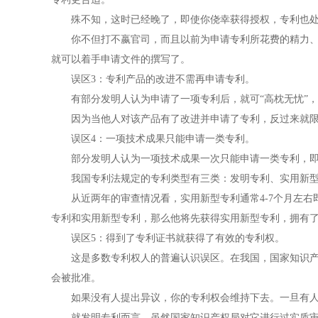
殊不知，这时已经晚了，即使你侥幸获得授权，专利也处在
你不但打不嬴官司，而且以前为申请专利所花费的精力、时
就可以着手申请文件的撰写了。
误区3：专利产品的改进不需再申请专利。
有部分发明人认为申请了一项专利后，就可“高枕无忧”，
因为当他人对该产品有了改进并申请了专利，反过来就限制
误区4：一项技术成果只能申请一类专利。
部分发明人认为一项技术成果一次只能申请一类专利，即
我国专利法规定的专利类型有三类：发明专利、实用新型专
从近两年的审查情况看，实用新型专利通常4-7个月左右即
专利和实用新型专利，那么他将先获得实用新型专利，拥有
误区5：得到了专利证书就获得了有效的专利权。
这是多数专利权人的普遍认识误区。在我国，国家知识产权
会被批准。
如果没有人提出异议，你的专利权会维持下去。一旦有人对
就发明专利而言，虽然国家知识产权局对它进行过实质审查